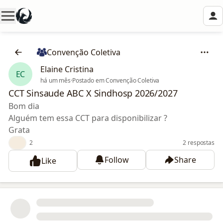
Convenção Coletiva
Elaine Cristina
EC
há um mês
·
Postado em Convenção Coletiva
CCT Sinsaude ABC X Sindhosp 2026/2027
Bom dia
Alguém tem essa CCT para disponibilizar ?
Grata
👍
2
2 respostas
Follow
Share
Like