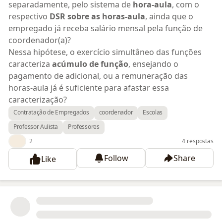
separadamente, pelo sistema de
hora-aula
, com o
respectivo
DSR sobre as horas-aula
, ainda que o
empregado já receba salário mensal pela função de
coordenador(a)?
Nessa hipótese, o exercício simultâneo das funções
caracteriza
acúmulo de função
, ensejando o
pagamento de adicional, ou a remuneração das
horas-aula já é suficiente para afastar essa
caracterização?
Há alguma exigência específica na legislação
Contratação de Empregados
coordenador
Escolas
trabalhista ou entendimento predominante quanto à
Professor Aulista
Professores
forma correta de contratação e remuneração nessa
👍
2
4 respostas
situação?
Follow
Share
Desde já, agradeço pela orientação.
Like